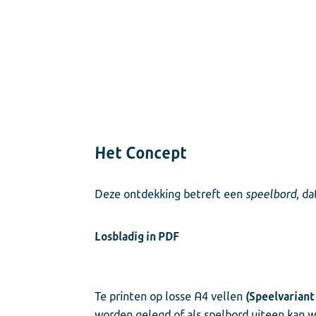
Het Concept
Deze ontdekking betreft een
speelbord
, d
Losbladig in PDF
Te printen op losse A4 vellen
(
Speelvariant
worden gelegd of als spelbord uiteen kan 